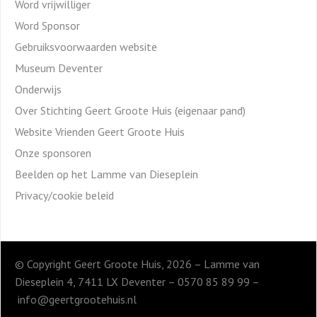
Word vrijwilliger
Word Sponsor
Gebruiksvoorwaarden website
Museum Deventer
Onderwijs
Over Stichting Geert Groote Huis (eigenaar pand)
Website Vrienden Geert Groote Huis
Onze sponsoren
Beelden op het Lamme van Dieseplein
Privacy/cookie beleid
© Copyright Geert Groote Huis, 2026 – Lamme van
Dieseplein 4, 7411 LX Deventer – 0570 85 89 99 –
info@geertgrootehuis.nl