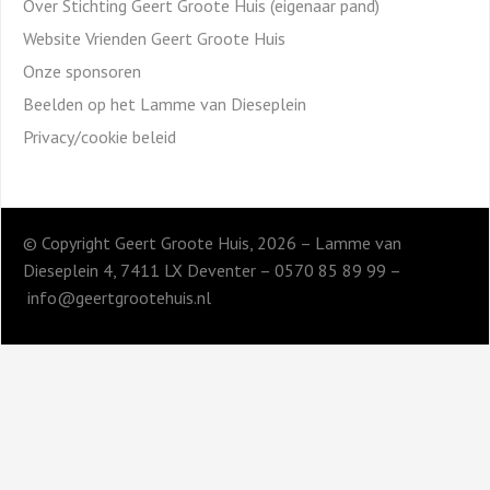
Over Stichting Geert Groote Huis (eigenaar pand)
Website Vrienden Geert Groote Huis
Onze sponsoren
Beelden op het Lamme van Dieseplein
Privacy/cookie beleid
© Copyright Geert Groote Huis, 2026 – Lamme van
Dieseplein 4, 7411 LX Deventer – 0570 85 89 99 –
info@geertgrootehuis.nl