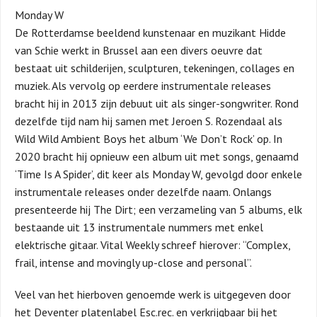
Monday W
De Rotterdamse beeldend kunstenaar en muzikant Hidde
van Schie werkt in Brussel aan een divers oeuvre dat
bestaat uit schilderijen, sculpturen, tekeningen, collages en
muziek. Als vervolg op eerdere instrumentale releases
bracht hij in 2013 zijn debuut uit als singer-songwriter. Rond
dezelfde tijd nam hij samen met Jeroen S. Rozendaal als
Wild Wild Ambient Boys het album ‘We Don’t Rock’ op. In
2020 bracht hij opnieuw een album uit met songs, genaamd
‘Time Is A Spider’, dit keer als Monday W, gevolgd door enkele
instrumentale releases onder dezelfde naam. Onlangs
presenteerde hij The Dirt; een verzameling van 5 albums, elk
bestaande uit 13 instrumentale nummers met enkel
elektrische gitaar. Vital Weekly schreef hierover: “Complex,
frail, intense and movingly up-close and personal”.
Veel van het hierboven genoemde werk is uitgegeven door
het Deventer platenlabel Esc.rec. en verkrijgbaar bij het