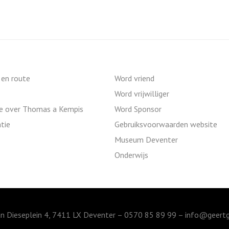
 en route
Word vriend
Word vrijwilliger
ie over Thomas a Kempis
Word Sponsor
tie
Gebruiksvoorwaarden website
Museum Deventer
Onderwijs
n Dieseplein 4, 7411 LX Deventer – 0570 85 89 99 –
info@geertg