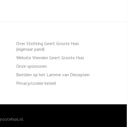
Over Stichting Geert Groote Huis
(eigenaar pand)
Website Vrienden Geert Groote Huis
Onze sponsoren
Beelden op het Lamme van Dieseplein
Privacy/cookie beleid
rootehuis.nl