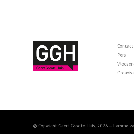
Contact
Pers
Vlogser
Organisa
© Copyright Geert Groote Huis, 2026 – Lamme va