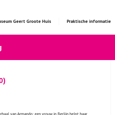
seum Geert Groote Huis
Praktische informatie
g
0)
erhaal van Armando: een vrouw in Berlijn helpt haar