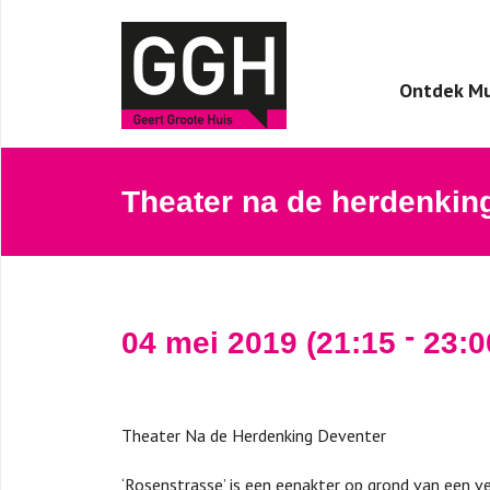
Ontdek Mu
Theater na de herdenkin
-
04 mei 2019
(21:15
23:0
Theater Na de Herdenking Deventer
‘Rosenstrasse’ is een eenakter op grond van een v