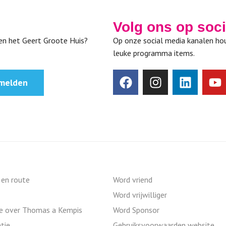
Volg ons op soc
nen het Geert Groote Huis?
Op onze social media kanalen hou
leuke programma items.
melden
 en route
Word vriend
Word vrijwilliger
ie over Thomas a Kempis
Word Sponsor
tie
Gebruiksvoorwaarden website