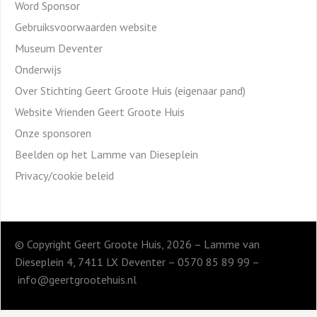
Word Sponsor
Gebruiksvoorwaarden website
Museum Deventer
Onderwijs
Over Stichting Geert Groote Huis (eigenaar pand)
Website Vrienden Geert Groote Huis
Onze sponsoren
Beelden op het Lamme van Dieseplein
Privacy/cookie beleid
© Copyright Geert Groote Huis, 2026 – Lamme van
Dieseplein 4, 7411 LX Deventer – 0570 85 89 99 –
info@geertgrootehuis.nl