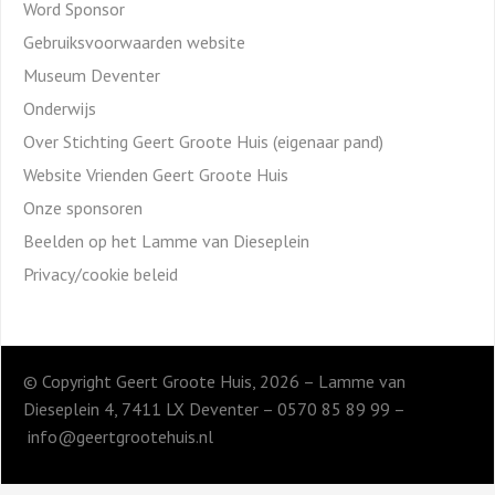
Word Sponsor
Gebruiksvoorwaarden website
Museum Deventer
Onderwijs
Over Stichting Geert Groote Huis (eigenaar pand)
Website Vrienden Geert Groote Huis
Onze sponsoren
Beelden op het Lamme van Dieseplein
Privacy/cookie beleid
© Copyright Geert Groote Huis, 2026 – Lamme van
Dieseplein 4, 7411 LX Deventer – 0570 85 89 99 –
info@geertgrootehuis.nl